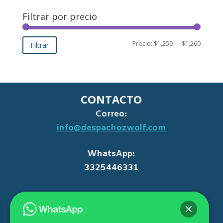
Filtrar por precio
Precio
Precio
Precio:
$1,250
—
$1,260
Filtrar
mínimo
máxim
CONTACTO
Correo:
info@despachozwolf.com
WhatsApp:
3325446331
Teléfono:
3325446331