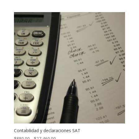
de
precios:
desde
$395.00
hasta
$1,010.00
Contabilidad y declaraciones SAT
Rango
$
880.00
-
$
27,460.00