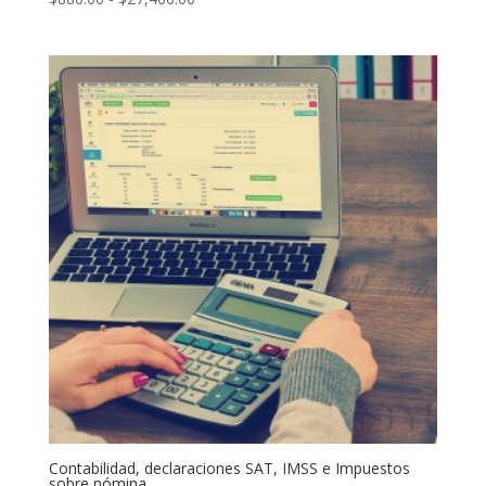
de
precios:
desde
$880.00
hasta
$27,460.00
Contabilidad, declaraciones SAT, IMSS e Impuestos
sobre nómina