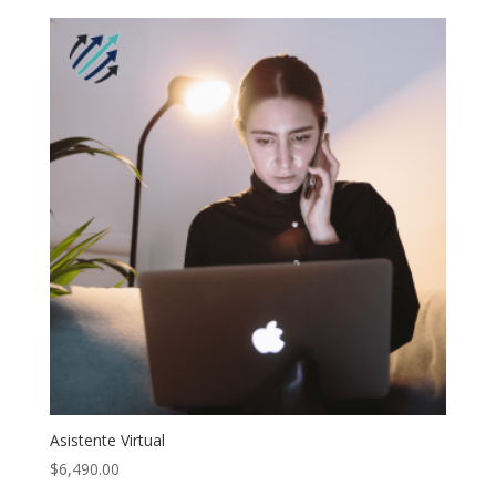
precios:
desde
$440.00
hasta
$8,840.00
Asistente Virtual
$
6,490.00