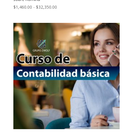
Rango
$
1,460.00
-
$
32,350.00
de
precios:
desde
$1,460.00
hasta
$32,350.00