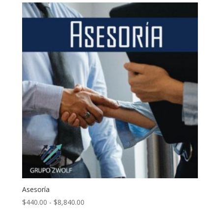
Asesoría
Rango
$
440.00
-
$
8,840.00
de