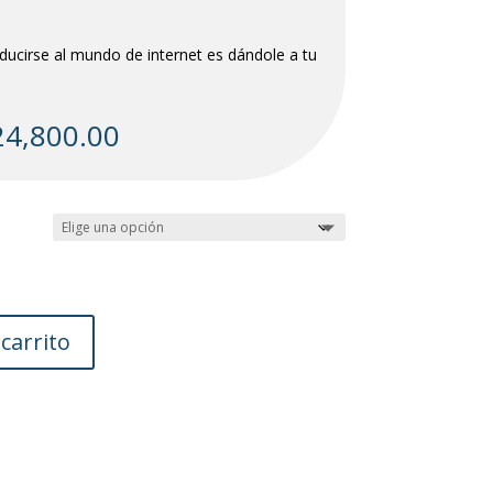
ucirse al mundo de internet es dándole a tu
Rango
24,800.00
de
precios:
desde
$8,930.00
hasta
$24,800.00
 carrito