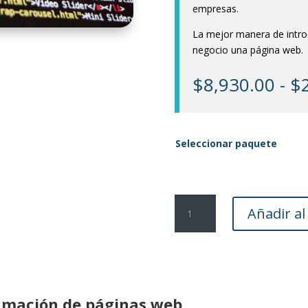
empresas.
La mejor manera de introd
negocio una página web.
$
8,930.00
-
$
Seleccionar paquete
Página
Añadir al
web
cantidad
amación de páginas web.